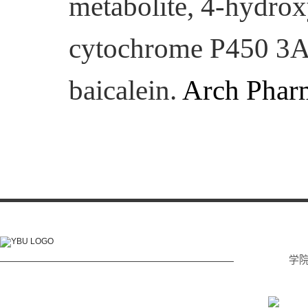
metabolite
,
4-hydrox
cytochrome P450 3A4
baicalein.
Arch Phar
学
电话: (0433) 215 2232