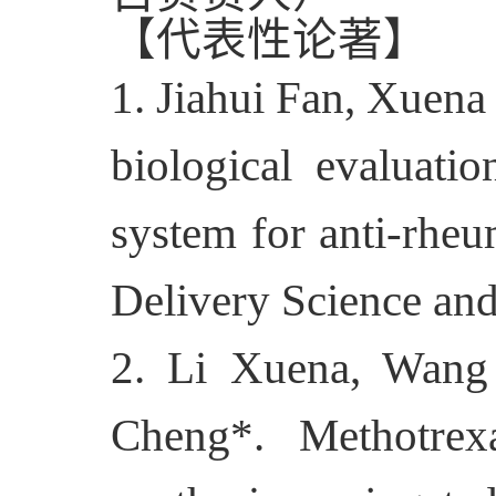
【代表性论著】
1.
Jiahui Fan, Xuena 
biological evaluati
system for anti-rheu
Delivery Science an
2
. Li Xuena, Wang
Cheng*.
Methotrex