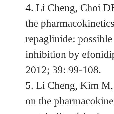
4
.
Li C
heng, Choi DH
the pharmacokinetic
repaglinide: possibl
inhibition by efonid
2012; 39: 99-108.
5
.
Li C
heng,
Kim M, 
on the pharmacokine