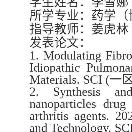
学生姓名：李雪娜
所学专业：药学（
指导教师：姜虎林
发表论文：
1. Modulating Fibr
Idiopathic Pulmona
Materials. SCI (
一
2. Synthesis and
nanoparticles drug
arthritis agents. 2
and Technology. SC