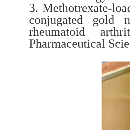
3. Methotrexate-load
conjugated gold na
rheumatoid arthr
Pharmaceutical Sci