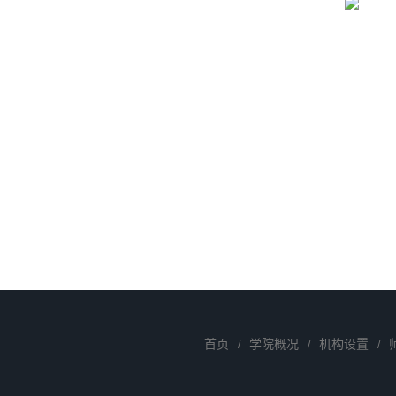
传真: (0433) 215 2233
首页
学院概况
机构设置
/
/
/