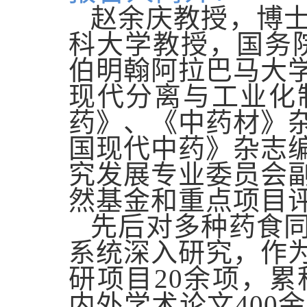
赵余庆教授，博
科大学教授
，
国务
伯明翰阿拉巴马大
现代分离与工业化
药》、《中药材》
国现代中药》杂志
究发展专业委员会
然基金和重点项目
先后对多种药食
系统深入研究，作
研项目
20
余项，累
内外学术论文
400
余