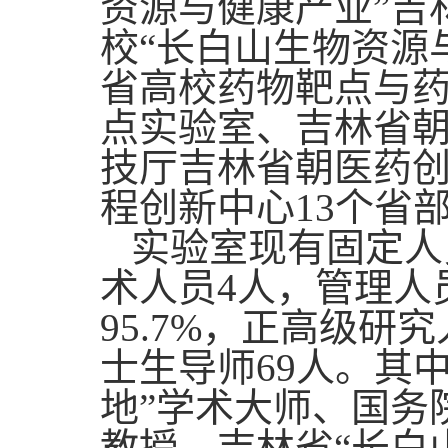
资源与健康产业
”吉
校
“长白山生物资源
省高校药物靶点与
点实验室、吉林省
技厅吉林省朝医药
程创新中心13个省
实验室现有固定人
术人员
4
人，管理人
95.7%，正高级研
士生导师
6
9
人。其
地”学术大师、国务
教授、吉林省“长白